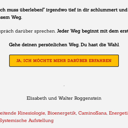
Ich muss überleben!“ irgendwo tief in dir schlummert und
iesem Weg.
spräch darüber sprechen.
Jeder Weg beginnt mit dem erst
Gehe deinen persönlichen Weg. Du hast die Wahl
.
JA, ICH MÖCHTE MEHR DARÜBER ERFAHREN
.
Elisabeth und Walter Roggenstein
eitende Kinesiologie
,
Bioenergetik
,
CaminoSana
,
Energeti
Systemische Aufstellung