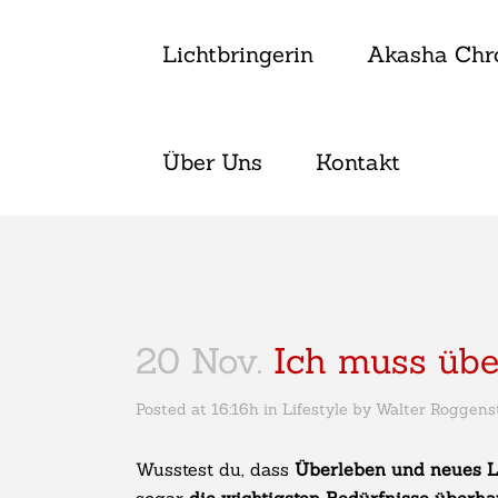
Lichtbringerin
Akasha Chr
Über Uns
Kontakt
20 Nov.
Ich muss übe
Posted at 16:16h
in
Lifestyle
by
Walter Roggens
Wusstest du, dass
Überleben und neues L