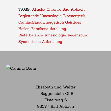
TAGS:
Akasha Chronik
,
Bad Abbach
,
Begleitende Kinesiologie
,
Bioenergetik
,
CaminoSana
,
Energetisch Geistiges
Heilen
,
Familienaufstellung
,
Kieferbalance
,
Kinesiologie
,
Regensburg
,
Systemische Aufstellung
Elisabeth und Walter
Roggenstein GbR
Elsterweg
6
93077 Bad Abbach