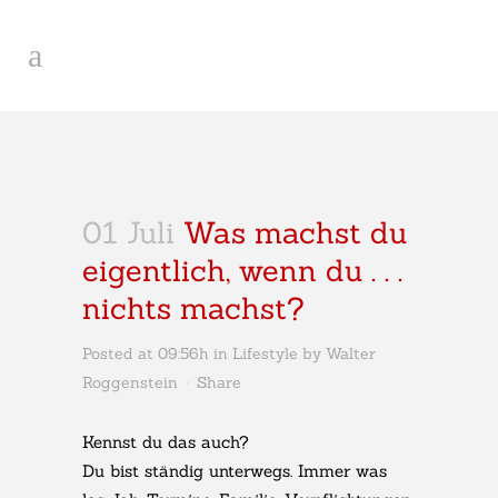
01 Juli
Was machst du
eigentlich, wenn du . . .
nichts machst?
Posted at 09:56h
in
Lifestyle
by
Walter
Roggenstein
Share
Kennst du das auch?
Du bist ständig unterwegs. Immer was