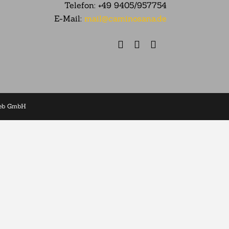
Telefon:
+49 9405/957754
E-Mail:
mail@caminosana.de
web GmbH