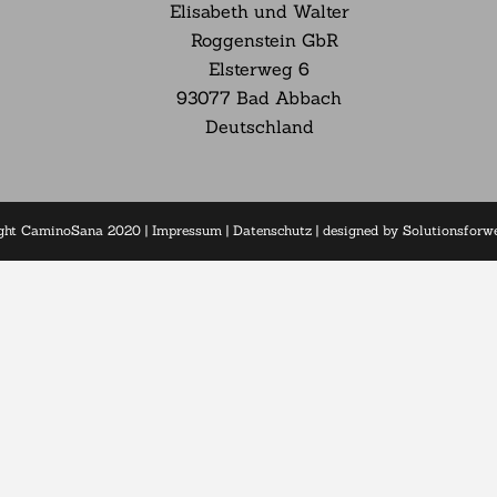
Elisabeth und Walter
Roggenstein GbR
Elsterweg
6
93077 Bad Abbach
Deutschland
ght CaminoSana 2020 |
Impressum
|
Datenschutz
| designed by
Solutionsfor