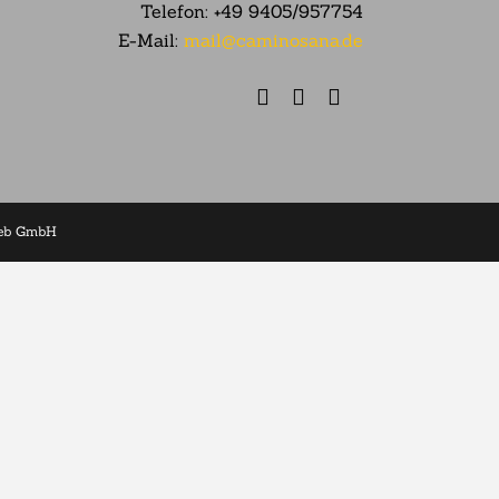
Telefon:
+49 9405/957754
E-Mail:
mail@caminosana.de
web GmbH