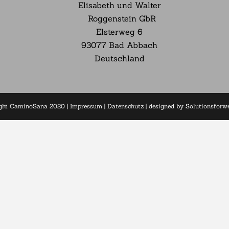
Elisabeth und Walter
Roggenstein GbR
Elsterweg
6
93077 Bad Abbach
Deutschland
ght CaminoSana 2020 |
Impressum
|
Datenschutz
| designed by
Solutionsfor