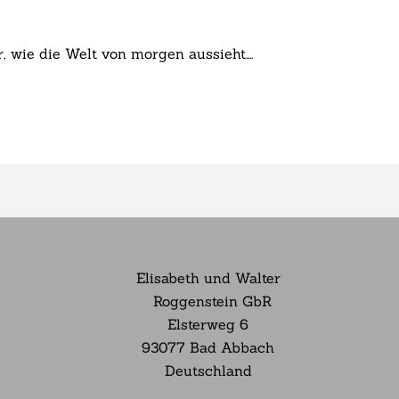
 wie die Welt von morgen aussieht....
Elisabeth und Walter
Roggenstein GbR
Elsterweg
6
93077 Bad Abbach
Deutschland