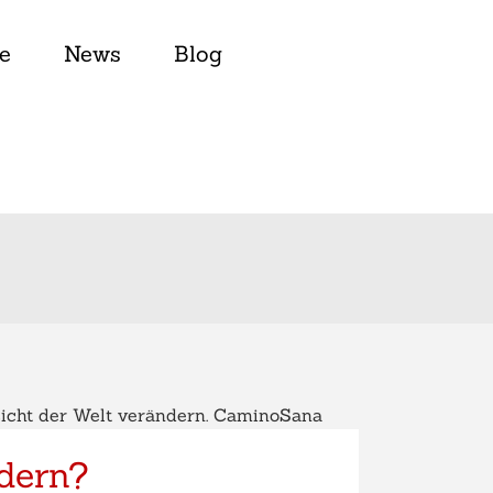
e
News
Blog
dern?