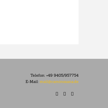
Telefon:
+49 9405/957754
E-Mail:
mail@caminosana.de