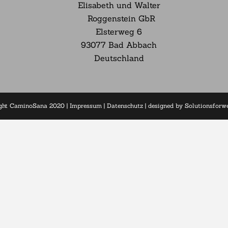
Elisabeth und Walter
Roggenstein GbR
Elsterweg
6
93077 Bad Abbach
Deutschland
ght CaminoSana 2020 |
Impressum
|
Datenschutz
| designed by
Solutionsfor