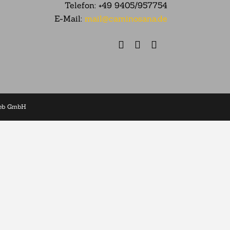
Telefon:
+49 9405/957754
E-Mail:
mail@caminosana.de
web GmbH